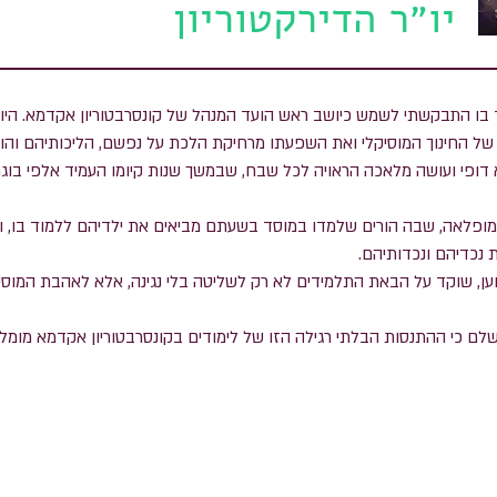
יו״ר הדירקטוריון
 בו התבקשתי לשמש כיושב ראש הועד המנהל של קונסרבטוריון אקדמא. היו
 החינוך המוסיקלי ואת השפעתו מרחיקת הלכת על נפשם, הליכותיהם והוו
דופי ועושה מלאכה הראויה לכל שבח, שבמשך שנות קיומו העמיד אלפי בוגרי
ופלאה, שבה הורים שלמדו במוסד בשעתם מביאים את ילדיהם ללמוד בו, וא
 נכדיהם ונכדותיהם.
צוען, שוקד על הבאת התלמידים לא רק לשליטה בלי נגינה, אלא לאהבת המוס
שלם כי ההתנסות הבלתי רגילה הזו של לימודים בקונסרבטוריון אקדמא מומל