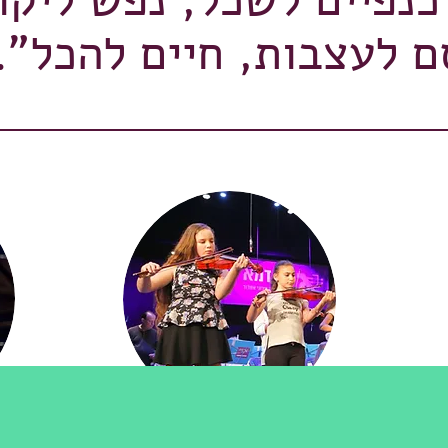
להכל”.
מד
אקדמא בקהילה