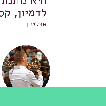
‬לדמיון, ‬קסם‭ ‬לעצבות, ‬חיים‭ ‬‭‬
אפלטון
בגרות 5 יחידות במוזיקה