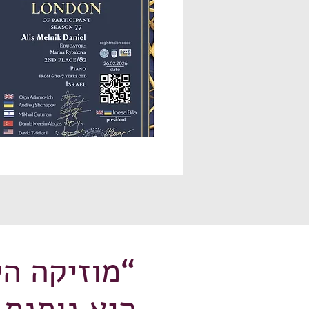
“מוזיקה‭ ‬היא‭ ‬חוק‭ ‬מוסרי‭ - ‬