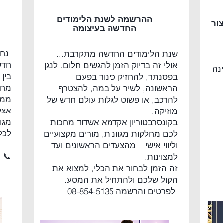
ההרשמה לשנת הלימודים
ור
החדשה בעיצומה
נחנ
שנת הלימודים החדשה מתקרבת...
חדש
אולי זה בדיוק הזמן להגשים חלום. לנגן
נה
בין
בפסנתר, להחזיק כינור בפעם
מחזי
הראשונה, לשיר על במה, להצטרף
ממש
להרכב, או פשוט לגלות עולם חדש של
אצל
מוזיקה.
מגו
בקונסרבטוריון אקדמא אשדוד מחכות
לכל
לכם מחלקות מגוונות, מורים מקצועיים
וליווי אישי – מהצעדים הראשונים ועד
📞 לפ
למצוינות.
זה הזמן לבחור את הכלי, למצוא את
הקול שלכם ולהתחיל את המסע.
לפרטים והרשמה 08-854-5135